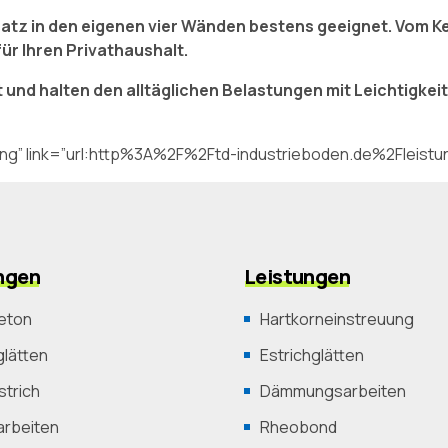
nsatz in den eigenen vier Wänden bestens geeignet. Vom K
r Ihren Privathaushalt.
 und halten den alltäglichen Belastungen mit Leichtigke
ing” link=”url:http%3A%2F%2Ftd-industrieboden.de%2Fleistu
ngen
Leistungen
eton
Hartkorneinstreuung
lätten
Estrichglätten
trich
Dämmungsarbeiten
arbeiten
Rheobond