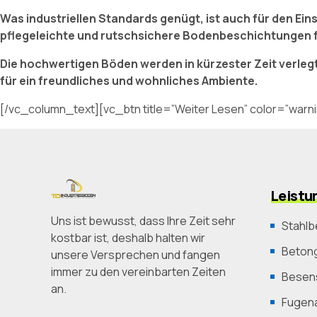
Was industriellen Standards genügt, ist auch für den Ei
pflegeleichte und rutschsichere Bodenbeschichtungen fü
Die hochwertigen Böden werden in kürzester Zeit verlegt
für ein freundliches und wohnliches Ambiente.
[/vc_column_text][vc_btn title=”Weiter Lesen” color=”warn
Leistu
Uns ist bewusst, dass Ihre Zeit sehr
Stahlb
kostbar ist, deshalb halten wir
Betong
unsere Versprechen und fangen
immer zu den vereinbarten Zeiten
Besens
an.
Fugen