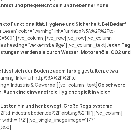
hfest und pflegeleicht sein und nebenher hohe
to Funktionalität, Hygiene und Sicherheit. Bei Bedarf
r Lesen” color=”warning” link=”url:http%3A%2F%2Ftd-
650×500″][/vc_column][/vc_row][vc_row][vc_column
tles heading=”Verkehrsbeläge”][vc_column_text]
Jeden Tag
astungen werden sie durch Wasser, Motorenöle, CO2 und
lässt sich der Boden zudem farbig gestalten, etwa
warning” link=”url:http%3A%2F%2Ftd-
ding=”Industrie & Gewerbe”][vc_column_text]
Ob schwere
uch eine einwandfreie Hygiene spielt in vielen
e Lasten hin und her bewegt. Große Regalsysteme
%2Ftd-industrieboden.de%2Fleistung%2F|||”][/vc_column]
 width=”1/2″][vc_single_image image=”177″
text]