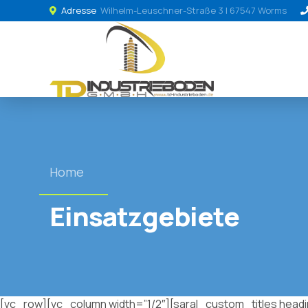
Adresse
Wilhelm-Leuschner-Straße 3 | 67547 Worms
Home
Einsatzgebiete
[vc_row][vc_column width=”1/2″][saral_custom_titles head