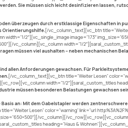
en. Sie müssen sich leicht desinfizieren lassen, rutsc
en überzeugen durch erstklassige Eigenschaften in punk
s Orientierungshilfe.
[/vc_column_text][vc_btn title=”Weite
umn width=”1/2″][vc_single_image image=”173″ img_size=”
500″][/vc_column][vc_column width=”1/2″][saral_custom_ti
ragen müssen viel aushalten – neben mechanischen Bel
nd allen Anforderungen gewachsen. Für Parkleitsysteme 
hen.
[/vc_column_text][vc_btn title=”Weiter Lesen” color=”
][vc_row][vc_column width=”1/2″][saral_custom_titles hea
dustrie müssen besonderen Belastungen gewachsen sein. A
ge Basis an: Mit dem Gabelstapler werden zentnerschwer
title=”Weiter Lesen” color=”warning” link=”url:http%3A%2F
_size=”650×500″][/vc_column][/vc_row][vc_row][vc_column
saral_custom_titles heading=”Haus & Wohnen”][vc_column_