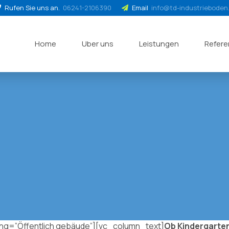
Rufen Sie uns an.
06241-2106390
Email
info@td-industrieboden
Home
Uber uns
Leistungen
Refer
ing=”Öffentlich gebäude”][vc_column_text]
Ob Kindergarte