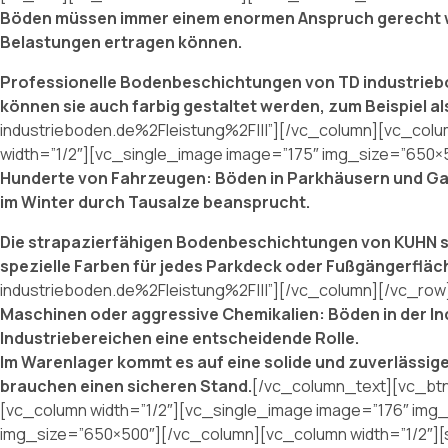
Böden müssen immer einem enormen Anspruch gerecht werd
Belastungen ertragen können.
Professionelle Bodenbeschichtungen von TD industriebod
können sie auch farbig gestaltet werden, zum Beispiel al
industrieboden.de%2Fleistung%2F|||”][/vc_column][vc_col
width=”1/2″][vc_single_image image=”175″ img_size=”650×
Hunderte von Fahrzeugen: Böden in Parkhäusern und Ga
im Winter durch Tausalze beansprucht.
Die strapazierfähigen Bodenbeschichtungen von KUHN si
spezielle Farben für jedes Parkdeck oder Fußgängerfläc
industrieboden.de%2Fleistung%2F|||”][/vc_column][/vc_row
Maschinen oder aggressive Chemikalien: Böden in der In
Industriebereichen eine entscheidende Rolle.
Im Warenlager kommt es auf eine solide und zuverlässi
brauchen einen sicheren Stand.
[/vc_column_text][vc_btn 
[vc_column width=”1/2″][vc_single_image image=”176″ img
img_size=”650×500″][/vc_column][vc_column width=”1/2″][