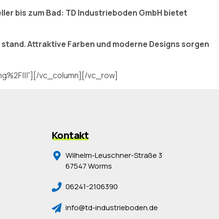
eller bis zum Bad: TD Industrieboden GmbH bietet
it stand. Attraktive Farben und moderne Designs sorgen
ng%2F|||”][/vc_column][/vc_row]
Kontakt
Wilhelm-Leuschner-Straße 3
67547 Worms
06241-2106390
info@td-industrieboden.de