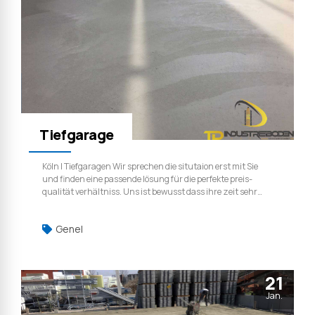
Tiefgarage
Köln | Tiefgaragen Wir sprechen die situtaion erst mit Sie
und finden eine passende lösung für die perfekte preis-
qualität verhältniss. Uns ist bewusst dass ihre zeit sehr
kostbar ist, deshalb halten wir unsere versprechen und
fangen immer an dem ausgemachten zeit an. köln,
Genel
tiefgaragen, industrieboden, industriefussboden, estrich,
betonboden, betonglätten
21
Jan.