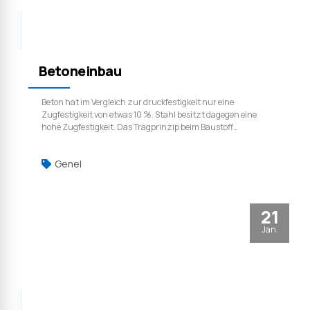
Betoneinbau
Beton hat im Vergleich zur druckfestigkeit nur eine
Zugfestigkeit von etwas 10 %. Stahl besitzt dagegen eine
hohe Zugfestigkeit. Das Tragprinzip beim Baustoff
Stahlbeton ist es deher, auf Zug beanspruchte Stellen eines
Bauteils mit Stahl zu verstärken (z. B. bei Balken im
Genel
Feldbereich unten), also zu bewehren, und in den übrigen
Bereichen die Druckfestigkeit des Betons auszunutzen (z.
B. bei Balken im Feldbereich oben). Bei stark auf Druck
beanspruchten Bauteilen (z. B. Stützen) wird der Stahl
21
(Bewehrung) auch zur Erhöhung der Druckfestigkeit
herangezogen, also auf Druck beansprucht.
Jan.