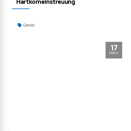
Hartkorneinstreuung
Genel
17
März