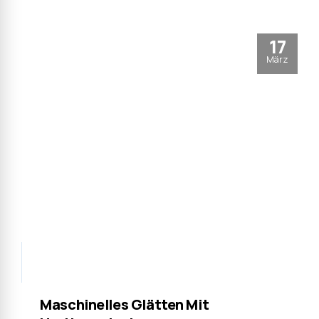
17
März
Maschinelles Glätten Mit