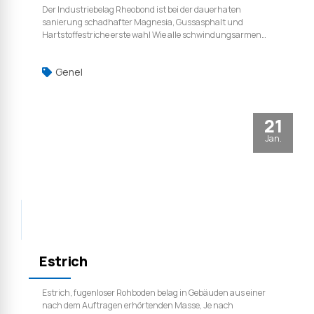
Der Industriebelag Rheobond ist bei der dauerhaten
sanierung schadhafter Magnesia, Gussasphalt und
Hartstoffestriche erste wahl Wie alle schwindungsarmen
Produkte unseres bewährten und hohe
Widerstandsfähigkeit aus so dass sich auch größere
Genel
Flächen zuverlässig übers Wochenende sanieren lassen
Der mit polymeren und Hartstoffen ausgerüstete
industriebelag lässt sich in schichtdicken ab 10mm
problemlos verlegen und glätten erfordert aber für einen
21
unlösbaren Haftverbund das sorgfältige Fräsen und
Kugelstrahlen des Tragbetons und den Einsatz der
Jan.
Rheodur Systemhaftbrücke.
Estrich
Estrich, fugenloser Rohboden belag in Gebäuden aus einer
nach dem Auftragen erhörtenden Masse, Je nach