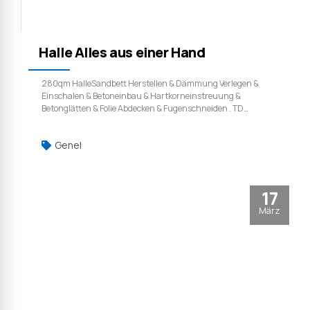
Halle Alles aus einer Hand
280qm HalleSandbett Herstellen & Dämmung Verlegen &
Einschalen & Betoneinbau & Hartkorneinstreuung &
Betonglätten & Folie Abdecken & Fugenschneiden . TD
Industrieboden GmbH | Weil qualität ist kein zufall. Video
Anschauen
Genel
17
März