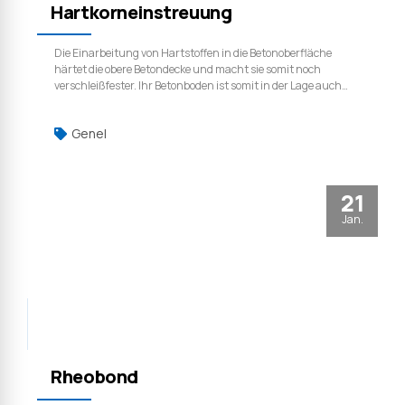
Hartkorneinstreuung
Die Einarbeitung von Hartstoffen in die Betonoberfläche
härtet die obere Betondecke und macht sie somit noch
verschleißfester. Ihr Betonboden ist somit in der Lage auch
längerfristige Beanspruchungen durch Stoßen, Rollen oder
Schleifen schadlos zu überstehen. Die gleichmäßige
Genel
Einstreuung der Hartstoffe erfolgt beim ersten Glätt-
Arbeitsgang mithilfe eines Einstreuwagens. Das Material
wird dann nach einer kurzen Reaktionszeit mit der
Glättmaschine in den Untergrund eingearbeitet.
21
Jan.
Rheobond