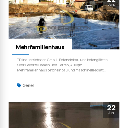
Jan.
Mehrfamilienhaus
TD Industrieboden GmbH | Betoneinbau und betonglätten
Sehr Geehrte Damen und Herren, 400qm
Mehrfamilienhaus betoneinbau und maschinellesglätt
arbeiten dann Nachbehandlung. TD Industrieboden GmbH
| Weil qualität ist kein zufall.
Genel
22
Jan.