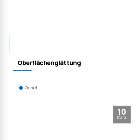
Oberflächenglättung
Genel
10
März