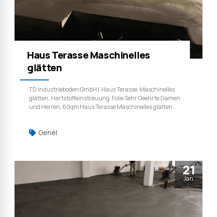
Haus Terasse Maschinelles
glätten
TD Industrieboden GmbH | Haus Terasse, Maschinelles
glätten, Hartstoffeinstreuung, Folie Sehr Geehrte Damen
und Herren, 60qm Haus Terasse Maschinelles glätten
hartstoffeinstreuung und nachbehandlung. TD
Industrieboden GmbH | Weil qualität ist kein zufall.
Genel
21
Jan.