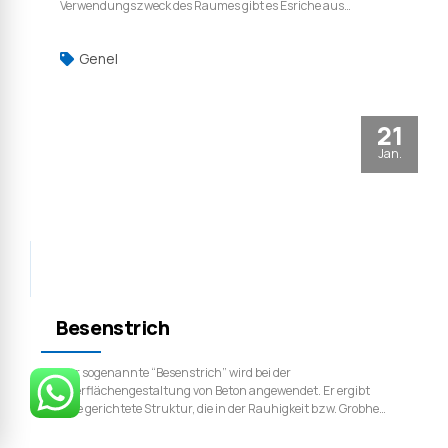
Verwendungszweck des Raumes gibt es Esriche aus
verschiedenen Materialien. Die wichtigsten Arten sind:
Gipsestriche, die direkt als Boden oder als Unterböden für
Genel
Linoleum, Gummi oder Ähnliches benutzt werden können.
21
Jan.
Besenstrich
Der sogenannte “Besenstrich” wird bei der
Oberflächengestaltung von Beton angewendet. Er ergibt
eine gerichtete Struktur, die in der Rauhigkeit bzw. Grobheit
variabel gewählt werden kann. Der Besenstrich wird vor
allem zur Verbesserung der Griffigkeit ausgeführt, ganz