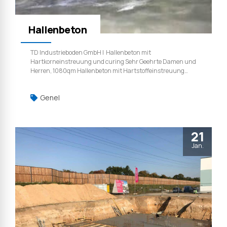
Hallenbeton
TD Industrieboden GmbH | Hallenbeton mit
Hartkorneinstreuung und curing Sehr Geehrte Damen und
Herren, 1080qm Hallenbeton mit Hartstoffeinstreuung
und curing TD Industrieboden GmbH | Weil qualität ist kein
zufall.
Genel
21
Jan.