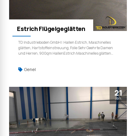
Estrich Flügelgeglätten
TD Industrieboden GmbH | Hallen Estrich, Maschinelles
glätten, Hartstoffeinstreuung, Folie Sehr Geehrte Damen
und Herren, 900qm HallenEstrich Maschinelles glätten
hartstoffeinstreuung und nachbehandlung. TD
Industrieboden GmbH | Weil qualität ist kein zufall.
Genel
21
Jan.