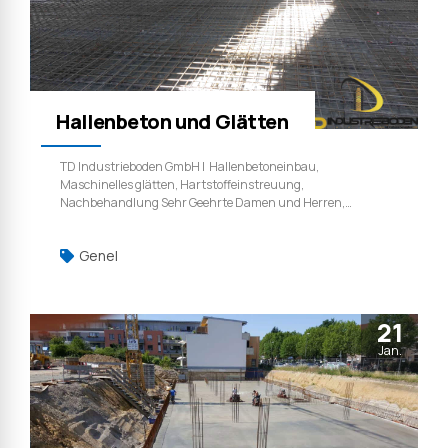
Hallenbeton und Glätten
TD Industrieboden GmbH | Hallenbetoneinbau,
Maschinelles glätten, Hartstoffeinstreuung,
Nachbehandlung Sehr Geehrte Damen und Herren,
1080qm Hallenbeton Maschinelles glätten
hartstoffeinstreuung und nachbehandlung. TD
Genel
Industrieboden GmbH | Weil qualität ist kein zufall.
Kontakt|http://td-industrieboden.de - info@td-
industrieboden.de
21
Jan.