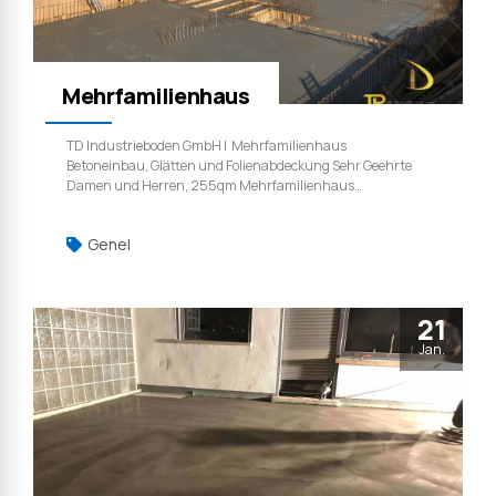
Mehrfamilienhaus
TD Industrieboden GmbH | Mehrfamilienhaus
Betoneinbau, Glätten und Folienabdeckung Sehr Geehrte
Damen und Herren, 255qm Mehrfamilienhaus
Betoneinbau, Glätten und Folienabdeckung. TD
Industrieboden GmbH | Weil qualität ist kein zufall.
Genel
21
Jan.