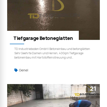
Tiefgarage Betoneglatten
TD Industrieboden GmbH | Betoneinbau und betonglätten
Sehr Geehrte Damen und Herren, 400qm Tiefgarage
betoneinbau mit Hartstoffeinstreuung und
maschinellesglätt arbeiten dann Nachbehandlung. TD
Industrieboden GmbH | Weil qualität ist kein zufall.
Genel
21
Jan.