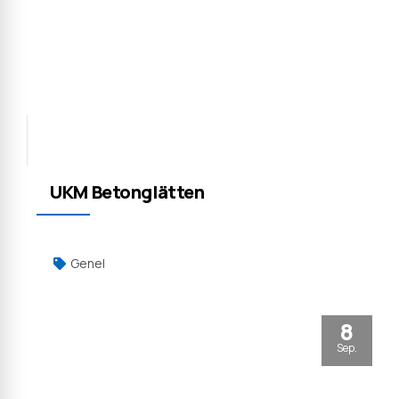
UKM Betonglätten
Genel
8
Sep.