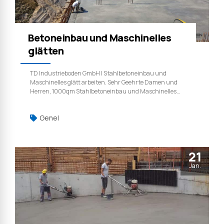
Betoneinbau und Maschinelles
glätten
TD Industrieboden GmbH | Stahlbetoneinbau und
Maschinelles glätt arbeiten. Sehr Geehrte Damen und
Herren, 1000qm Stahlbetoneinbau und Maschinelles
Glätten TD Industrieboden GmbH | Weil qualität ist kein
zufall. Kontakt | http://td-industrieboden.de info@td-
Genel
industrieboden.de
21
Jan.