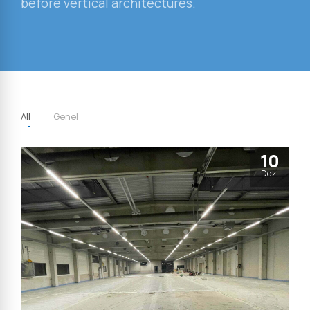
before vertical architectures.
All
Genel
10
Dez.