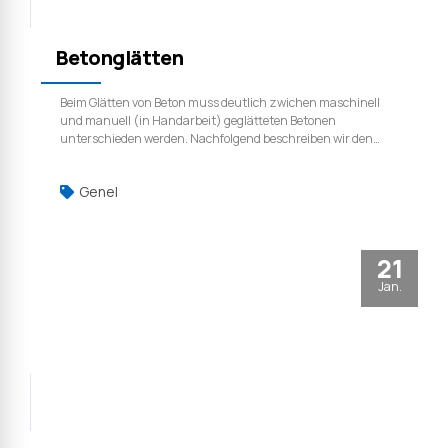
Betonglätten
Beim Glätten von Beton muss deutlich zwichen maschinell
und manuell (in Handarbeit) geglätteten Betonen
unterschieden werden. Nachfolgend beschreiben wir den
Aufbau einer Betonplatte für das manuelle Glätten.
Außerdem gehen wir auch auf die Besonderheiten beim
Genel
maschinellen Glätten von Beton ein.
21
Jan.