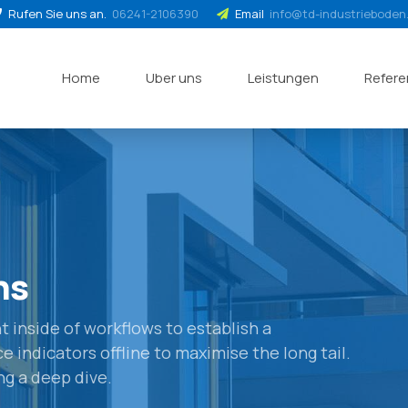
Rufen Sie uns an.
06241-2106390
Email
info@td-industrieboden
Home
Uber uns
Leistungen
Refer
ns
inside of workflows to establish a
indicators offline to maximise the long tail.
ng a deep dive.