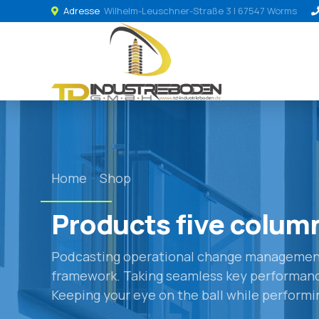
Adresse
Wilhelm-Leuschner-Straße 3 | 67547 Worms
Home
Shop
Products five colum
Podcasting operational change management 
framework. Taking seamless key performance 
Keeping your eye on the ball while performi