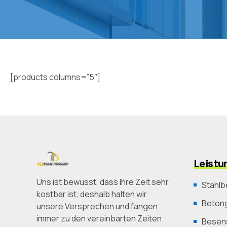
[products columns=”5″]
Leistu
Uns ist bewusst, dass Ihre Zeit sehr
Stahlb
kostbar ist, deshalb halten wir
Betong
unsere Versprechen und fangen
immer zu den vereinbarten Zeiten
Besens