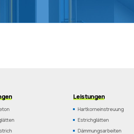
ngen
Leistungen
eton
Hartkorneinstreuung
lätten
Estrichglätten
trich
Dämmungsarbeiten