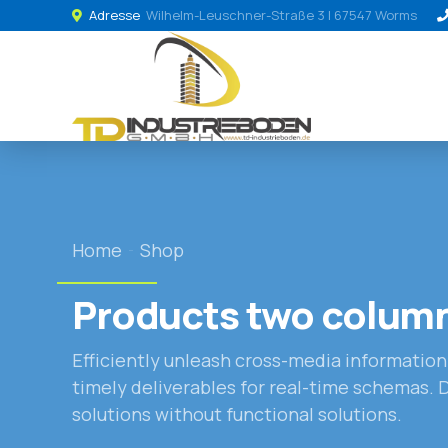
Adresse
Wilhelm-Leuschner-Straße 3 | 67547 Worms
Home
Shop
Products two colum
Efficiently unleash cross-media informatio
timely deliverables for real-time schemas. 
solutions without functional solutions.