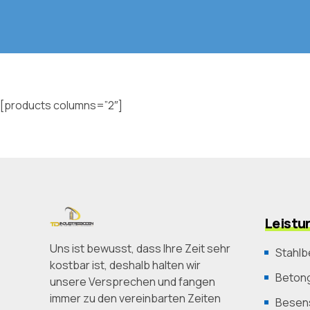
[products columns=”2″]
Leistu
Uns ist bewusst, dass Ihre Zeit sehr
Stahlb
kostbar ist, deshalb halten wir
Betong
unsere Versprechen und fangen
immer zu den vereinbarten Zeiten
Besens