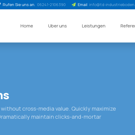
Rufen Sie uns an.
06241-2106390
Email
info@td-industrieboden
Home
Uber uns
Leistungen
Refer
ns
n without cross-media value. Quickly maximize
Dramatically maintain clicks-and-mortar