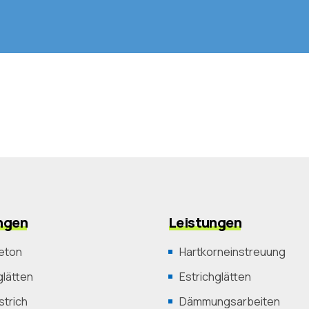
ngen
Leistungen
eton
Hartkorneinstreuung
lätten
Estrichglätten
trich
Dämmungsarbeiten