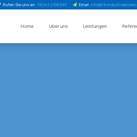
Rufen Sie uns an.
06241-2106390
Email
info@td-industrieboden
Home
Uber uns
Leistungen
Refer