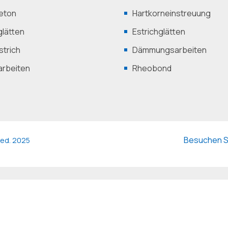
eton
Hartkorneinstreuung
lätten
Estrichglätten
trich
Dämmungsarbeiten
arbeiten
Rheobond
Besuchen Si
rved. 2025