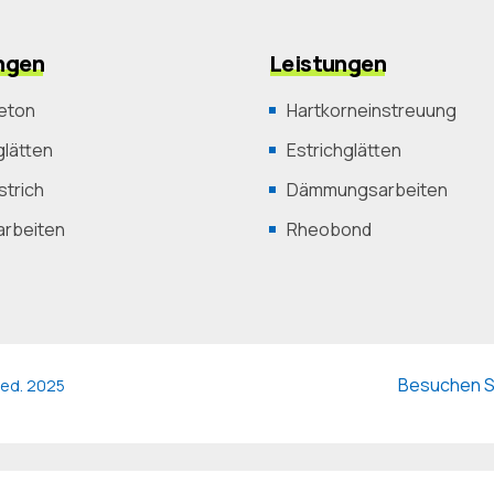
ngen
Leistungen
eton
Hartkorneinstreuung
lätten
Estrichglätten
trich
Dämmungsarbeiten
arbeiten
Rheobond
Besuchen Si
rved. 2025