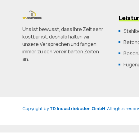
Leistu
Uns ist bewusst, dass Ihre Zeit sehr
Stahlb
kostbar ist, deshalb halten wir
Betong
unsere Versprechen und fangen
immer zu den vereinbarten Zeiten
Besens
an.
Fugen
Copyright by
TD Industrieboden GmbH
. All rights rese