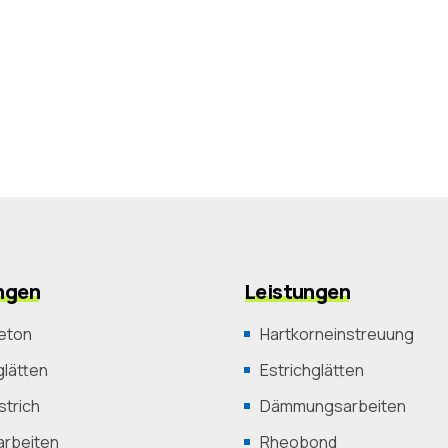
ngen
Leistungen
eton
Hartkorneinstreuung
lätten
Estrichglätten
trich
Dämmungsarbeiten
arbeiten
Rheobond