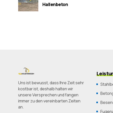
Hallenbeton
Leistu
Uns ist bewusst, dass Ihre Zeit sehr
Stahlb
kostbar ist, deshalb halten wir
Betong
unsere Versprechen und fangen
immer zu den vereinbarten Zeiten
Besens
an.
Fugen