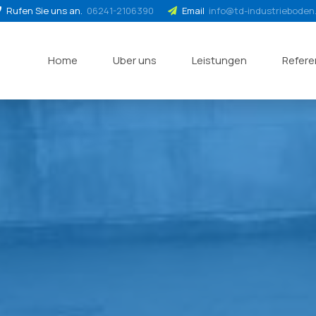
Rufen Sie uns an.
06241-2106390
Email
info@td-industrieboden
Home
Uber uns
Leistungen
Refer