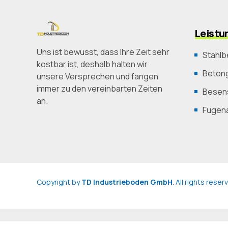
Leistu
Uns ist bewusst, dass Ihre Zeit sehr
Stahlb
kostbar ist, deshalb halten wir
Betong
unsere Versprechen und fangen
immer zu den vereinbarten Zeiten
Besens
an.
Fugen
Copyright by
TD Industrieboden GmbH
. All rights rese