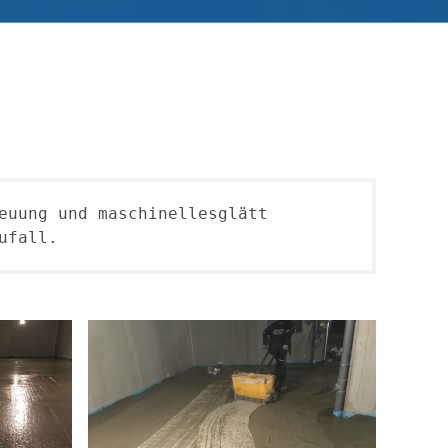
euung und maschinellesglätt 
ufall.