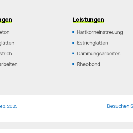
ngen
Leistungen
eton
Hartkorneinstreuung
lätten
Estrichglätten
trich
Dämmungsarbeiten
arbeiten
Rheobond
Besuchen Si
rved. 2025