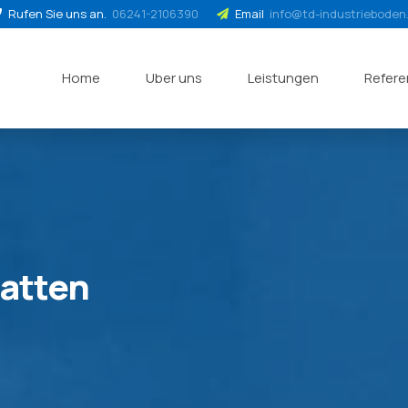
Rufen Sie uns an.
06241-2106390
Email
info@td-industrieboden
Home
Uber uns
Leistungen
Refer
atten