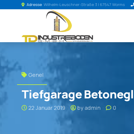
Adresse
Wilhelm-Leuschner-Straße 3 | 67547 Worms
Genel
Tiefgarage Betonegl
22 Januar 2019
by admin
0